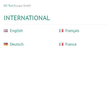
GC
Skip
Tech
to
Europe
main
INTERNATIONAL
GmbH
content
English
Français
Deutsch
France