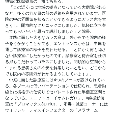
地域の医療拠点の一角でもある。
「この近くには地域の拠点となっている大病院がある
など、多くの方が目の前の道路を利用されています。医
院の中の雰囲気を知ることができるようにガラス窓を大
きくし、開放的なクリニックにしました。気軽に立ち寄
ってもらいたいと思って設計しました」と院長。
道路に面した大きなガラス窓は、外からでも院内の様
子をうかがうことができ、エントランスからは、中庭を
通して診療室の様子を見わたせる。「とにかく何も隠さ
ない診療室にしたかったのです。診療室と待合室を仕切
る扉もこだわってガラスにしました。閉鎖的な空間から
生まれる患者さんの不安を解消したいと思い、どこから
でも院内の雰囲気がわかるようにしています」。
中庭に面した診療室には4つのブースが設けられてい
る。各ブースは低いパーテーションで仕切られ、患者動
線とは横格子の仕切りでセパレートされた半個室空間と
なっている。ユニットは「イオムレガロ」、X線撮影装
置は「プロマックス3D Plus」、消毒・滅菌コーナーには
ウォッシャーディスインフェクターの「メラサーム