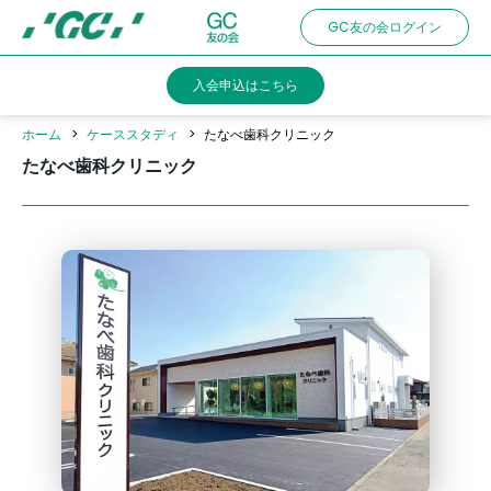
Skip
GC友の会ログイン
to
main
入会申込はこちら
content
ホーム
ケーススタディ
たなべ歯科クリニック
たなべ歯科クリニック