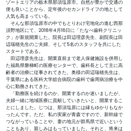
ゾートエリアの栃木県那須塩原市。自然が豊かで交通の
便も良いことから、定年後のセカンドライフの地として
人気も高まっている。
そんな那須塩原市の中でもとりわけ宅地化の進む西那
須野地区にて、2018年4月16日に「たなべ歯科クリニッ
ク」が新規開業した。院長は田辺理彦先生、副院長は田
辺瑞穂先生のご夫婦、そして5名のスタッフを共にした
スタートである。
田辺理彦先生は、開業直前まで老人保健施設を併用し
た福島県磐梯町の医療センターで、歯科長として主に高
齢者の治療に従事されてきた。奥様の田辺瑞穂先生は、
千葉県にある医科大学総合病院の歯科で歯周病治療を中
心に勤務されてきた。
「勤務医を続けるのか、開業するのか迷いましたが、
夫婦一緒に地域医療に貢献していきたいと、開業するこ
とにしました。じつは、那須塩原には縁もゆかりもなか
ったんです。ただ、私の実家が青森ですので、新幹線で
つながっていることや、妻の地元が群馬県で近いという
こともあり、親しみはもっていました。それと、将来は