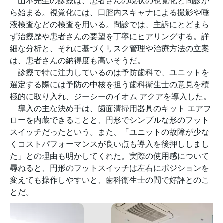
山本先生の診療は、患者さんの現状の視覚化と問診か
ら始まる。視覚化には、口腔内スキャナによる撮影や唾
液検査などの検査を用いる。問診では、主訴にとどまら
ず治療歴や患者さんの要望を丁寧にヒアリングする。詳
細な分析と、それに基づくリスク管理や治療方法の立案
は、患者さんの納得度も高いそうだ。
診療で特に注力しているのは予防歯科で、ユニットを
選定する際には予防の中核を担う歯科衛生士の意見を積
極的に取り入れ、ジーシーのイオム アクアを導入した。
導入の主な決め手は、歯面清掃用器具のキット エアフ
ローを内蔵できることと、円形でシンプルな形のフット
スイッチだったという。また、「ユニットの故障が少な
くコストパフォーマンスが良い点も導入を後押ししまし
た」との理由も明かしてくれた。実際の使用感について
尋ねると、円形のフットスイッチは左右にポジションを
変えても操作しやすいと、歯科衛生士の間で好評とのこ
とだ。