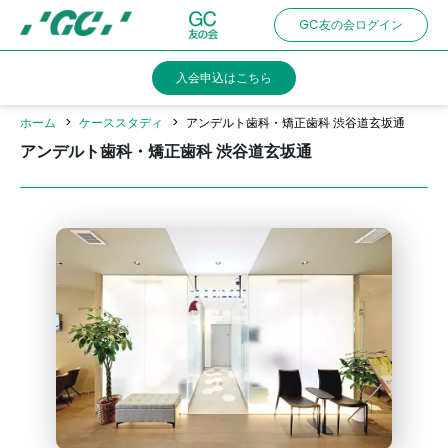
Skip
GC友の会ログイン
to
main
入会申込はこちら
content
ホーム
ケーススタディ
アンデルト歯科・矯正歯科 渋谷道玄坂通
アンデルト歯科・矯正歯科 渋谷道玄坂通