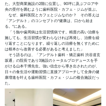
た。大型商業施設の2階に位置し、90坪に及ぶフロア中
央の受付を囲むように歯科医院・カフェ・ジムが並ぶ。
なぜ、歯科医院とカフェとジムなのか？ その答えは
「アンデルト」のコンセプトの“健康は、口から始ま
る。”にある。
「う蝕や歯周病は生活習慣病です。精度の高い治療を
施しても、生活習慣が変わらなければ再発し、治療を繰
り返すことになります。繰り返しの治療を無くすために
は根本から改善する必要があると考えました」
そう語るのは、「アンデルト歯科・矯正歯科 渋谷道玄
坂通」の院長であり3施設のトータルプロデュースを手
がける山本千博先生。強い信念から導き出されたのが、
日々の食生活や運動習慣に直接アプローチして全身の健
康増進を叶える歯科医院・カフェ・ジムの複合施設だっ
た。