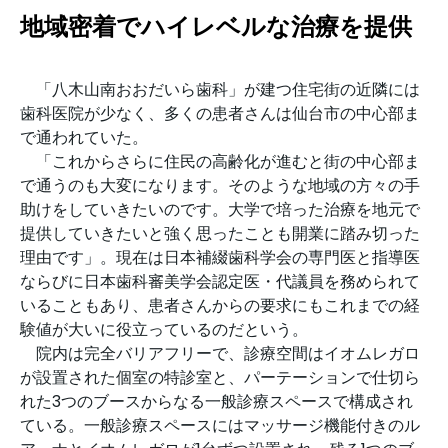
地域密着でハイレベルな治療を提供
「八木山南おおだいら歯科」が建つ住宅街の近隣には
歯科医院が少なく、多くの患者さんは仙台市の中心部ま
で通われていた。
「これからさらに住民の高齢化が進むと街の中心部ま
で通うのも大変になります。そのような地域の方々の手
助けをしていきたいのです。大学で培った治療を地元で
提供していきたいと強く思ったことも開業に踏み切った
理由です」。現在は日本補綴歯科学会の専門医と指導医
ならびに日本歯科審美学会認定医・代議員を務められて
いることもあり、患者さんからの要求にもこれまでの経
験値が大いに役立っているのだという。
院内は完全バリアフリーで、診療空間はイオムレガロ
が設置された個室の特診室と、パーテーションで仕切ら
れた3つのブースからなる一般診療スペースで構成され
ている。一般診療スペースにはマッサージ機能付きのル