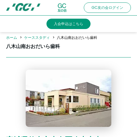
Skip
GC友の会ログイン
to
main
入会申込はこちら
content
ホーム
ケーススタディ
八木山南おおだいら歯科
八木山南おおだいら歯科