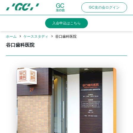
Skip
GC友の会ログイン
to
main
入会申込はこちら
content
ホーム
ケーススタディ
谷口歯科医院
谷口歯科医院