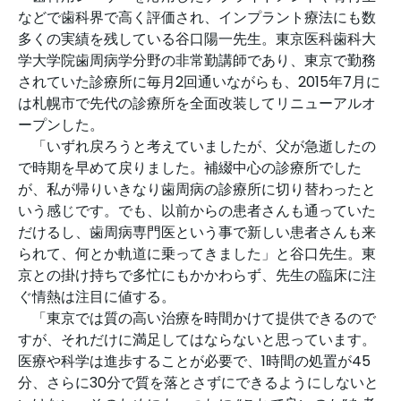
などで歯科界で高く評価され、インプラント療法にも数
多くの実績を残している谷口陽一先生。東京医科歯科大
学大学院歯周病学分野の非常勤講師であり、東京で勤務
されていた診療所に毎月2回通いながらも、2015年7月に
は札幌市で先代の診療所を全面改装してリニューアルオ
ープンした。
「いずれ戻ろうと考えていましたが、父が急逝したの
で時期を早めて戻りました。補綴中心の診療所でした
が、私が帰りいきなり歯周病の診療所に切り替わったと
いう感じです。でも、以前からの患者さんも通っていた
だけるし、歯周病専門医という事で新しい患者さんも来
られて、何とか軌道に乗ってきました」と谷口先生。東
京との掛け持ちで多忙にもかかわらず、先生の臨床に注
ぐ情熱は注目に値する。
「東京では質の高い治療を時間かけて提供できるので
すが、それだけに満足してはならないと思っています。
医療や科学は進歩することが必要で、1時間の処置が45
分、さらに30分で質を落とさずにできるようにしないと