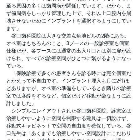
至る原因の多くは歯周病が関係しています。だから、ま
ず歯周病をしっかり管理した上で、それ以上口腔内を崩
壊させないためにインプラントを選択するようにしてい
ます」
谷口歯科医院は大きな交差点角地ビルの2階にある。
オペ室はもちろんのこと、3ブースの一般診療室も個室
仕様だが、各ブースには通常の出入り口とは別に扉が設
けられ、すべての診療空間がひとつに繋がるようになっ
ている。
「保険診療で多くの患者さんを診る時には完全個室だ
とかえって不自由です。インプラント埋入も月に2件ほ
どありますが、オペ室の準備をしているとき隣りの診療
室では麻酔をするなど、個室だけど移動が楽なように設
計しました」
シンプルにレイアウトされた谷口歯科医院。診療室は
治療しやすいように空間を制限する建具は一切設けず、
移動式キャビネットで空間の自由度を確保している。谷
口先生は「あくまでも治療しやすい空間設計にこだわり