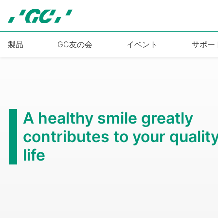
Skip
to
main
content
製品
GC友の会
イベント
サポー
A healthy smile greatly
contributes to your quality
life