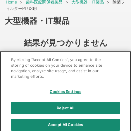
Breadcrumb
Home
歯科医療関係者製品
大型機器・IT製品
除菌フ
ィルターPLUS用
大型機器・IT製品
結果が見つかりません
By clicking “Accept All Cookies”, you agree to the
storing of cookies on your device to enhance site
navigation, analyze site usage, and assist in our
marketing efforts.
GC：特定商取引法に基づく表記
Cookies Settings
© 2026 GC Corp.
無断転載禁止
お問い合わせ
Reject All
当サイトの利用条件
個人情報保護方針
クッキーポリシー
透明性に関する指針
クアラルンプール原則対応方針
Accept All Cookies
カスタマーハラスメントに対する基本方針