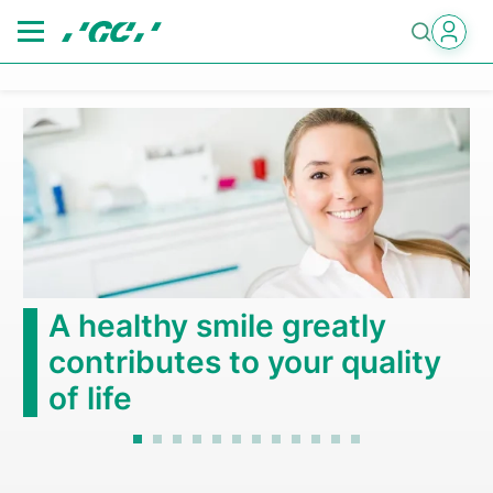
Skip
to
main
content
A healthy smile greatly
contributes to your quality
of life