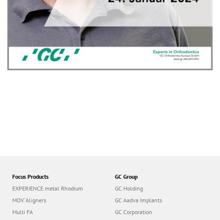
Focus Products
GC Group
EXPERIENCE metal Rhodium
GC Holding
MOV´Aligners
GC Aadva Implants
Multi FA
GC Corporation
Bonding Range
GC Europe
GC International AG