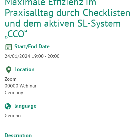
n
und dem aktiven SL-System
„CCO“
Start/End Date
24/01/2024 19:00
-
20:00
Location
Zoom
00000
Webinar
Germany
language
German
Description
Maximale Effizienz im Praxisalltag durch Checklisten und
dem aktiven SL-System „CCO“