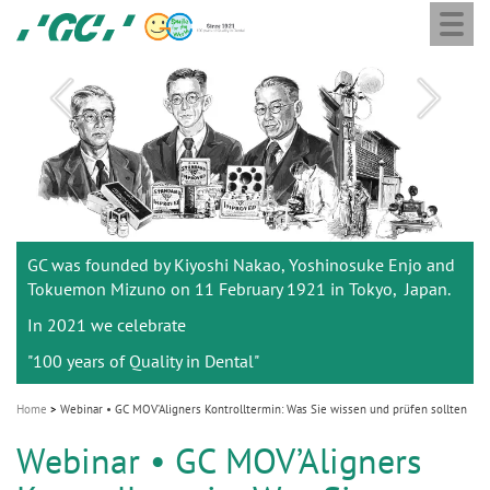
Togg
Skip
GC
navi
to
Ortho
main
M
content
a
i
n
n
a
Listening to you
GC was founded by Kiyoshi Nakao, Yoshinosuke Enjo and
v
to better support you.
Tokuemon Mizuno on 11 February 1921 in Tokyo, Japan.
i
In 2021 we celebrate
g
Home
Webinar • GC MOV’Aligners Kontrolltermin: Was Sie wissen und prüfen sollten
"100 years of Quality in Dental"
a
Webinar • GC MOV’Aligners
t
Kontrolltermin: Was Sie
i
wissen und prüfen sollten
o