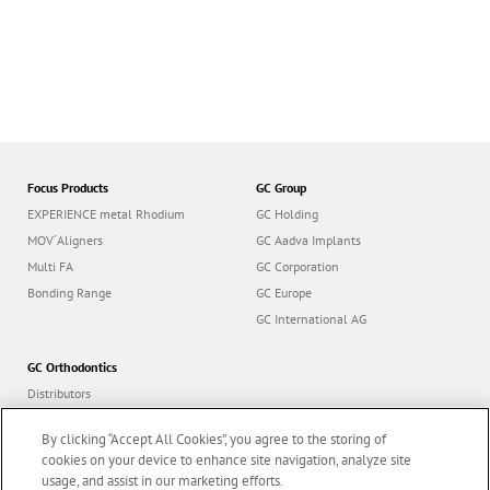
Focus Products
GC Group
EXPERIENCE metal Rhodium
GC Holding
MOV´Aligners
GC Aadva Implants
Multi FA
GC Corporation
Bonding Range
GC Europe
GC International AG
GC Orthodontics
Distributors
Contact us
Career
By clicking “Accept All Cookies”, you agree to the storing of
cookies on your device to enhance site navigation, analyze site
Follow us
usage, and assist in our marketing efforts.