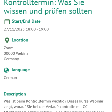
n
Start/End Date
27/11/2025 18:00
-
19:00
Location
Zoom
00000
Webinar
Germany
language
German
Description
Was ist beim Kontrolltermin wichtig? Dieses kurze Webinar
zeigt, worauf Sie bei der Verlaufskontrolle mit GC
MOV’Aligners achten sollten – von der Passung der Aligner
über den Attachment-Check bis hin zur Beurteilung des
Behandlungsfortschritts. Praktisch, kompakt und direkt