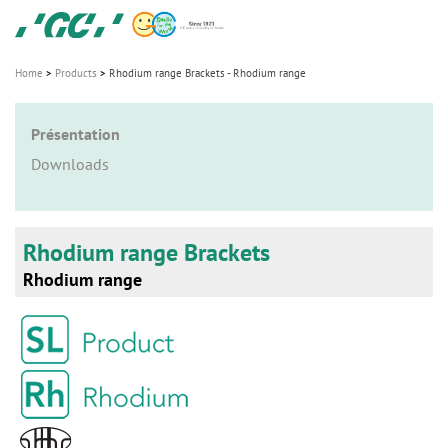
Skip
GC
to
Ortho
main
Home
Products
Rhodium range Brackets - Rhodium range
M
content
a
Présentation
i
n
Downloads
n
a
v
Rhodium range Brackets
i
Rhodium range
g
a
t
i
o