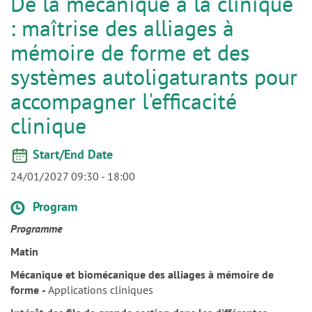
n
mémoire de forme et des
systèmes autoligaturants pour
accompagner l'efficacité
clinique
Start/End Date
24/01/2027 09:30
-
18:00
Program
Programme
Matin
Mécanique et biomécanique des alliages à mémoire de
forme
-
Applications cliniques
Intérêt des fils de grande section dans les différentes
phases de traitement - Torque - Ancrage
-
Correction de la
classe II