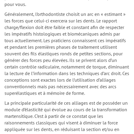
les forces que celui-ci exercera sur les dents. Le rapport
charge/flexion doit être faible et constant afin de respecter
les impératifs histologiques et biomécaniques admis par
tous actuellement. Les praticiens connaissent ces impératifs
et pendant les premières phases de traitement utilisent
souvent des fils élastiques ronds de petites sections, pour
générer des forces peu élevées. Ils se privent alors d’un
certain contrôle radiculaire, notamment de torque, diminuant
la lecture de l’information dans les techniques d’arc droit. Ces
conceptions sont exactes lors de l’utilisation d’alliages
conventionnels mais pas nécessairement avec des arcs
superélastiques et à mémoire de forme.
La principale particularité de ces alliages est de posséder un
module d’élasticité qui évolue au cours de la transformation
martensitique. C’est à partir de ce constat que les
raisonnements classiques qui visent à diminuer la force
appliquée sur les dents, en réduisant la section et/ou en
augmentant la longueur du fil, sont à considérer autrement.
Les notions d’ancrage et de réactions parasites peuvent aussi
être appréhendées différemment. Dès le jour de la pose, le