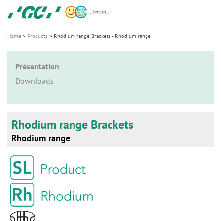
Skip
GC
to
Ortho
main
Home
Products
Rhodium range Brackets - Rhodium range
M
content
a
Présentation
i
n
Downloads
n
a
v
Rhodium range Brackets
i
Rhodium range
g
a
t
i
o