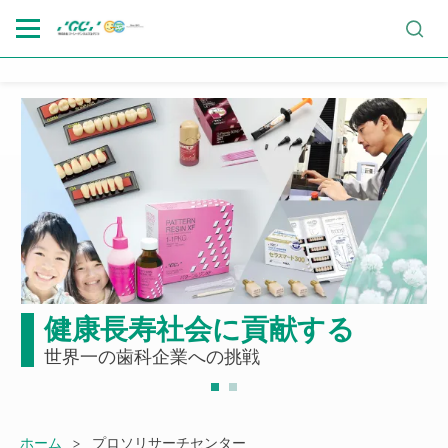
Skip
to
main
content
活
健康長寿社会に貢献する
世界一の歯科企業への挑戦
Breadcrumb
ホーム
プロソリサーチセンター