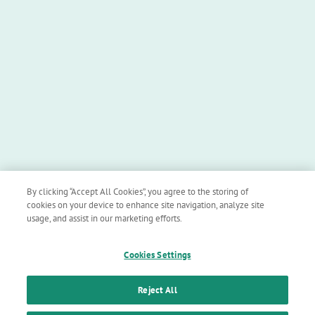
This product has been taken out of our assortment.
Groupe GC
GC Tech.Europe
GC Holding
Contact
Société GC
Partenaires d'usinage
GC International SA
GC Europe
By clicking “Accept All Cookies”, you agree to the storing of
GC Orthodontie
cookies on your device to enhance site navigation, analyze site
usage, and assist in our marketing efforts.
Cookies Settings
Follow us
Reject All
© GC Tech. Europe GmbH |
Tous droits réservés |
Impression
|