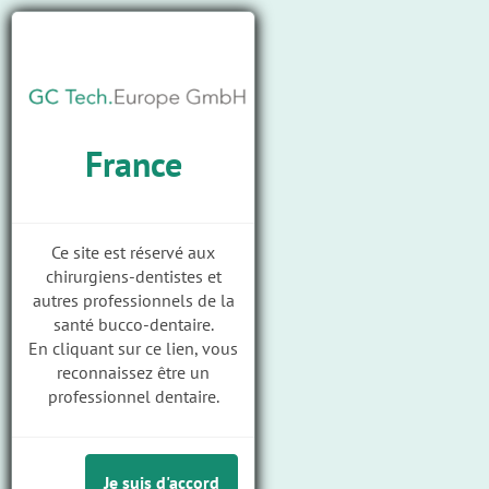
Togg
GC
Skip
navi
Tech
to
Europe
main
M
GmbH
content
a
i
France
n
n
a
Ce site est réservé aux
Un sourire sain contribue grandement à votre qualité de
v
chirurgiens-dentistes et
vie
i
autres professionnels de la
santé bucco-dentaire.
g
Home
Products
En cliquant sur ce lien, vous
Ready Abutments - Le pilier individuel standard pour les restaurations prothétiques
a
au ciment
reconnaissez être un
t
professionnel dentaire.
i
Au sujet de
o
Téléchargements
n
Je suis d'accord