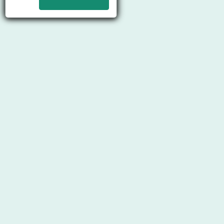
Ready Abutments
Le pilier individuel standard pour les restaurations
prothétiques au ciment