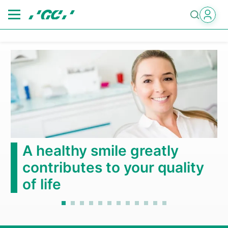
Skip
to
main
content
A healthy smile greatly
contributes to your quality
of life