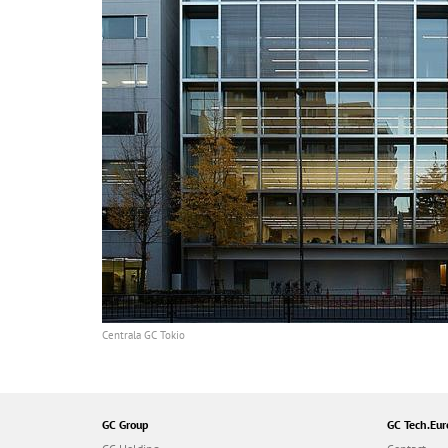
Centrala GC Tokio
GC Group
GC Tech.Eur