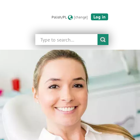
Log in
Polish/PL
[change]
Search