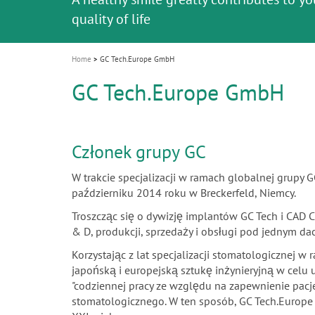
i
quality of life
o
n
Home
GC Tech.Europe GmbH
GC Tech.Europe GmbH
Członek grupy GC
W trakcie specjalizacji w ramach globalnej grupy
październiku 2014 roku w Breckerfeld, Niemcy.
Troszcząc się o dywizję implantów GC Tech i CAD 
& D, produkcji, sprzedaży i obsługi pod jednym da
Korzystając z lat specjalizacji stomatologicznej 
japońską i europejską sztukę inżynieryjną w celu
"codziennej pracy ze względu na zapewnienie pa
stomatologicznego. W ten sposób, GC Tech.Europ