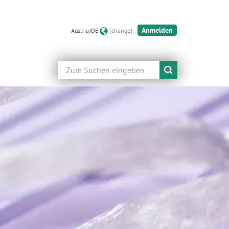
Anmelden
Austria/DE
[change]
Suche