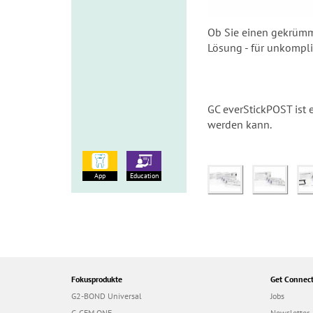
Ob Sie einen gekrümmt
Lösung - für unkompli
GC everStickPOST ist e
werden kann.
App
Education
Fokusprodukte
Get Connec
G2-BOND Universal
Jobs
G-CEM ONE
Newsletter