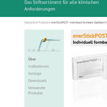
Das Stiftsortiment für alle klinischen
i
Anforderungen
o
n
Startseite
Products
everStickPOST - Individuell formbare Glasfasern 
everStickPOS
Individuell formba
Über
Indikationen
Vorzüge
Downloads
Verwandte
Produkte