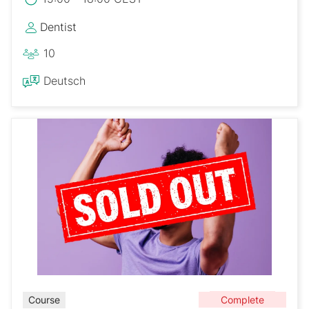
Dentist
10
Deutsch
Complete
Course