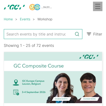
Skip
Toggl
to
naviga
GC
main
Breadcrumb
Europe
content
Home
Events
Workshop
N.V.
Filter
Showing 1 - 25 of 72 events