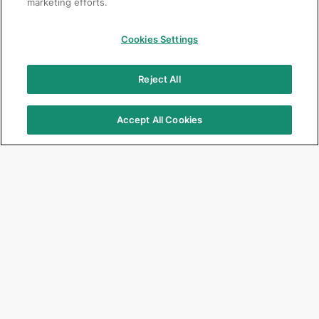
marketing efforts.
Cookies Settings
Reject All
Accept All Cookies
Focus Products
Get Connected
G2-BOND Universal
Jobs
G-CEM ONE
Corporate
G-ænial A’CHORD
Events & Seminars
G-ænial Universal Injectable
Newsletter
G-Premio BOND
EQUIA Forte HT