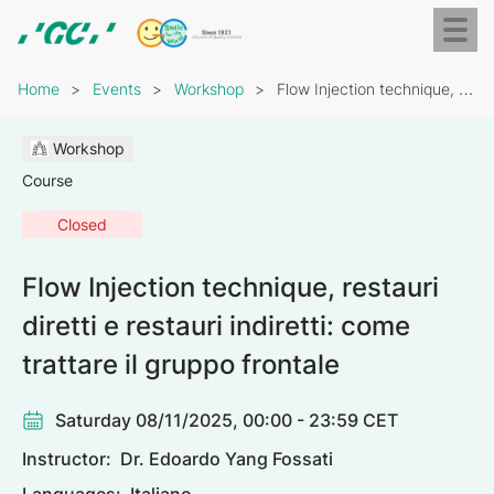
Skip
Toggl
to
naviga
GC
main
Breadcrumb
Europe
content
Home
Events
Workshop
Flow Injection technique, restauri diretti e restauri indiretti:…
N.V.
Workshop
Course
Closed
Flow Injection technique, restauri
diretti e restauri indiretti: come
trattare il gruppo frontale
Saturday 08/11/2025, 00:00 - 23:59 CET
Instructor:
Dr. Edoardo Yang Fossati
Languages:
Italiano