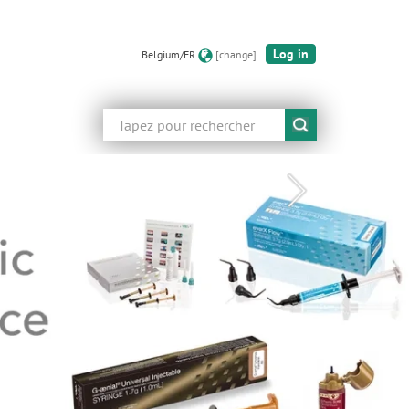
Log in
Belgium/FR
[change]
Rechercher