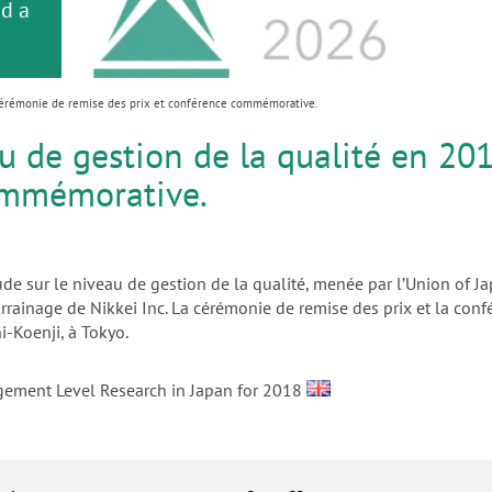
or
nd a
s
ance
- cérémonie de remise des prix et conférence commémorative.
u de gestion de la qualité en 20
commémorative.
ude sur le niveau de gestion de la qualité, menée par lʼUnion of J
parrainage de Nikkei Inc. La cérémonie de remise des prix et la c
i-Koenji, à Tokyo.
gement Level Research in Japan for 2018