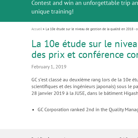
Celebrating 10 Years of the Oral Health f
Contest and win an unforgettable trip a
GC Group
La solution rapide et facile pour tous vo
i
Join us for our next webinar
October 3rd (Sat) - 4th (Sun), 2026
an Ageing Population project
unique training!
Global CSR Report 2025
Le scanner est votre espace de travail !
travaux céramique !
La beauté naturelle restaurée en une sé
Vers un nouveau standard de l’adhésion
o
n
Accueil
La 10e étude sur le niveau de gestion de la qualité en 2018 
La 10e étude sur le nivea
des prix et conférence 
February 1, 2019
GC sʼest classé au deuxième rang lors de la 10e ét
scientifiques et des ingénieurs japonais) sous le 
28 janvier 2019 à la JUSE, dans le bâtiment Higash
GC Corporation ranked 2nd in the Quality Mana