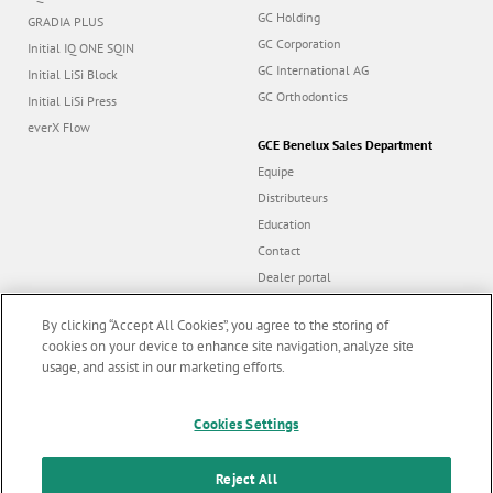
GC Holding
GRADIA PLUS
GC Corporation
Initial IQ ONE SQIN
GC International AG
Initial LiSi Block
GC Orthodontics
Initial LiSi Press
everX Flow
GCE Benelux Sales Department
Equipe
Distributeurs
Education
Contact
Dealer portal
By clicking “Accept All Cookies”, you agree to the storing of
cookies on your device to enhance site navigation, analyze site
usage, and assist in our marketing efforts.
Follow us
Marketing updates
x
Cookies Settings
Stay informed on our
© GC EUROPE A.G. 2026 |
Tous droits reservés |
Contact us
|
F
latest news & updates
Reject All
Conditions Générales d'Utilisation
|
Charte de Protection de la Vie Privée
|