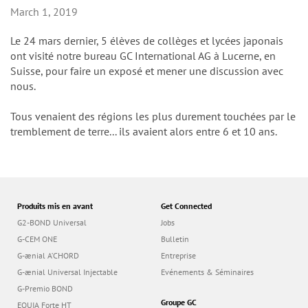
n
March 1, 2019
Le 24 mars dernier, 5 élèves de collèges et lycées japonais
ont visité notre bureau GC International AG à Lucerne, en
Suisse, pour faire un exposé et mener une discussion avec
nous.
Tous venaient des régions les plus durement touchées par le
tremblement de terre... ils avaient alors entre 6 et 10 ans.
Produits mis en avant
Get Connected
G2-BOND Universal
Jobs
G-CEM ONE
Bulletin
G-ænial A’CHORD
Entreprise
G-ænial Universal Injectable
Evénements & Séminaires
G-Premio BOND
Groupe GC
EQUIA Forte HT