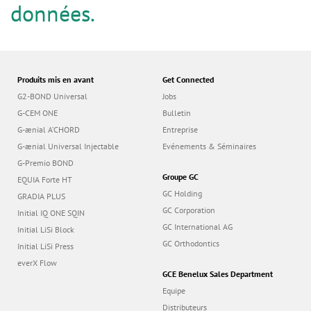
n
données.
Produits mis en avant
Get Connected
G2-BOND Universal
Jobs
G-CEM ONE
Bulletin
G-ænial A’CHORD
Entreprise
G-ænial Universal Injectable
Evénements & Séminaires
G-Premio BOND
Groupe GC
EQUIA Forte HT
GC Holding
GRADIA PLUS
GC Corporation
Initial IQ ONE SQIN
GC International AG
Initial LiSi Block
GC Orthodontics
Initial LiSi Press
everX Flow
GCE Benelux Sales Department
Equipe
Distributeurs