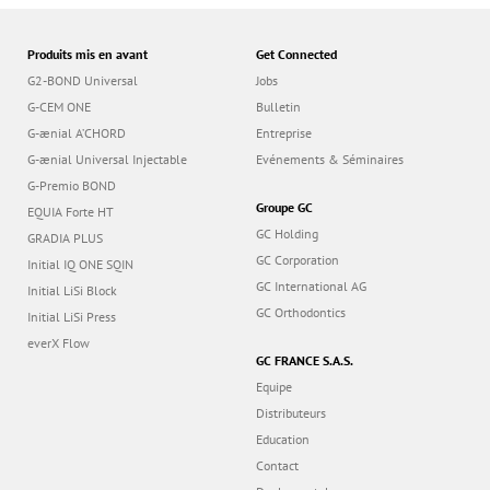
Produits mis en avant
Get Connected
G2-BOND Universal
Jobs
G-CEM ONE
Bulletin
G-ænial A’CHORD
Entreprise
G-ænial Universal Injectable
Evénements & Séminaires
G-Premio BOND
Groupe GC
EQUIA Forte HT
GC Holding
GRADIA PLUS
GC Corporation
Initial IQ ONE SQIN
GC International AG
Initial LiSi Block
GC Orthodontics
Initial LiSi Press
everX Flow
GC FRANCE S.A.S.
Equipe
Distributeurs
Education
Contact