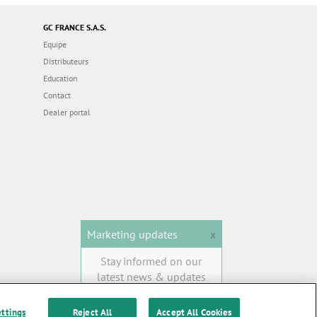
GC FRANCE S.A.S.
Equipe
Distributeurs
Education
Contact
Dealer portal
Marketing updates
x
Stay informed on our
latest news & updates
SUBSCRIBE
ettings
Reject All
Accept All Cookies