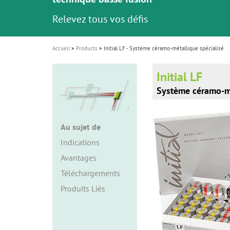
i
Relevez tous vos défis
o
n
Accueil
Products
Initial LF - Système céramo-métallique spécialisé
Initial LF
Système céramo-mé
Au sujet de
Indications
Avantages
Téléchargements
Produits Liés