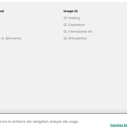
ted
Groupe GC
GC Holding
GC Corporation
GC International AG
 & Séminaires
GC Orthodontics
evice to enhance site navigation, analyze site usage,
Cookies S