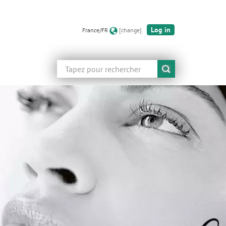
Log in
France/FR
[change]
Rechercher