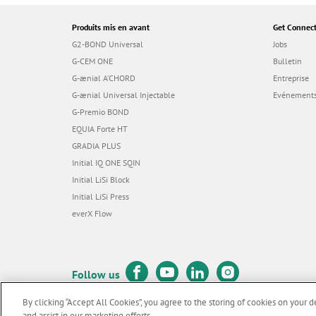
Produits mis en avant
Get Connec
G2-BOND Universal
Jobs
G-CEM ONE
Bulletin
G-ænial A’CHORD
Entreprise
G-ænial Universal Injectable
Evénements
G-Premio BOND
EQUIA Forte HT
GRADIA PLUS
Initial IQ ONE SQIN
Initial LiSi Block
Initial LiSi Press
everX Flow
Follow us
By clicking “Accept All Cookies”, you agree to the storing of cookies on your d
and assist in our marketing efforts.