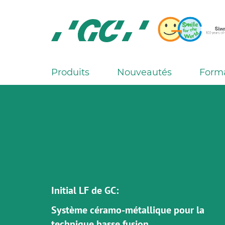
Skip
to
main
content
GC
Europe
N.V.
Produits
Nouveautés
Form
M
a
i
n
n
a
v
i
g
Initial LF de GC:
a
Système céramo-métallique pour la
t
technique basse fusion