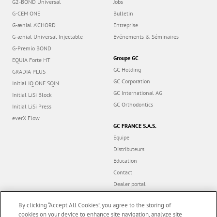
G2-BOND Universal
Jobs
G-CEM ONE
Bulletin
G-ænial A’CHORD
Entreprise
G-ænial Universal Injectable
Evénements & Séminaires
G-Premio BOND
Groupe GC
EQUIA Forte HT
GC Holding
GRADIA PLUS
GC Corporation
Initial IQ ONE SQIN
GC International AG
Initial LiSi Block
GC Orthodontics
Initial LiSi Press
everX Flow
GC FRANCE S.A.S.
Equipe
Distributeurs
Education
Contact
Dealer portal
By clicking “Accept All Cookies”, you agree to the storing of
cookies on your device to enhance site navigation, analyze site