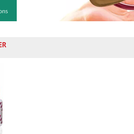
ions
ER