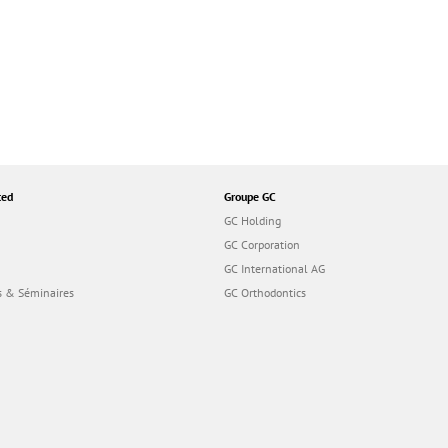
ted
Groupe GC
GC Holding
GC Corporation
GC International AG
 & Séminaires
GC Orthodontics