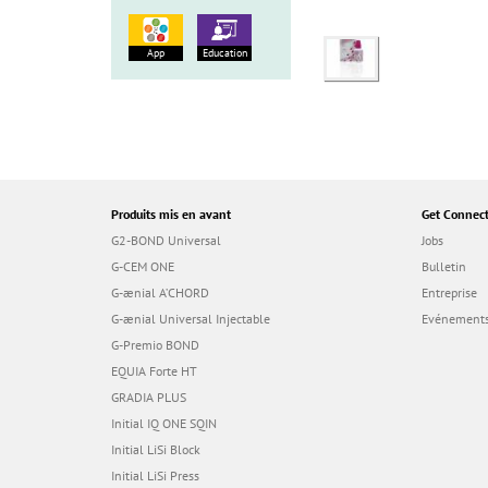
App
Education
Produits mis en avant
Get Connec
G2-BOND Universal
Jobs
G-CEM ONE
Bulletin
G-ænial A’CHORD
Entreprise
G-ænial Universal Injectable
Evénements
G-Premio BOND
EQUIA Forte HT
GRADIA PLUS
Initial IQ ONE SQIN
Initial LiSi Block
Initial LiSi Press