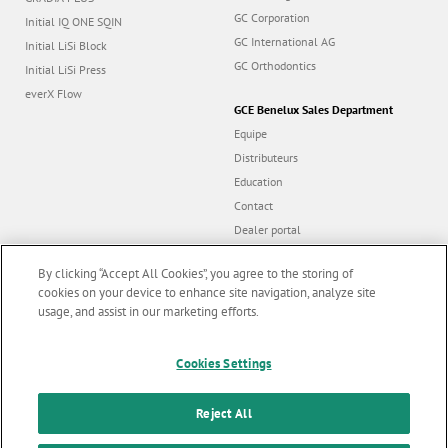
GC Corporation
Initial IQ ONE SQIN
GC International AG
Initial LiSi Block
GC Orthodontics
Initial LiSi Press
everX Flow
GCE Benelux Sales Department
Equipe
Distributeurs
Education
Contact
Dealer portal
By clicking “Accept All Cookies”, you agree to the storing of
cookies on your device to enhance site navigation, analyze site
usage, and assist in our marketing efforts.
Follow us
Marketing updates
x
Cookies Settings
Stay informed on our
© GC EUROPE A.G. 2026 |
Tous droits reservés |
Contact us
|
F
latest news & updates
Reject All
o
Conditions Générales d'Utilisation
|
Charte de Protection de la Vie Privée
|