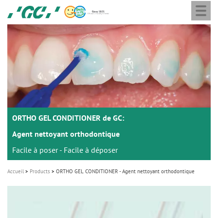
Togg
Skip
GC
navi
to
Europe
main
N.V.
M
content
a
i
n
n
a
ORTHO GEL CONDITIONER de GC:
v
i
Agent nettoyant orthodontique
g
Facile à poser - Facile à déposer
a
Accueil
Products
ORTHO GEL CONDITIONER - Agent nettoyant orthodontique
t
i
o