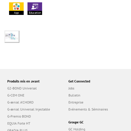
App
Education
Produits mis en avant
Get Connected
G2-BOND Universal
Jobs
G-CEM ONE
Bulletin
G-ænial A’CHORD
Entreprise
G-ænial Universal Injectable
Evénements & Séminaires
G-Premio BOND
Groupe GC
EQUIA Forte HT
GC Holding
GRADIA PLUS