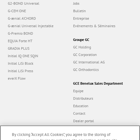
G2-BOND Universal
Jobs
G-CEM ONE
Bulletin
G-ænial A’CHORD
Entreprise
G-ænial Universal Injectable
Evénements & Séminaires
G-Premio BOND
Groupe GC
EQUIA Forte HT
GC Holding
GRADIA PLUS
GC Corporation
Initial IQ ONE SQIN
GC International AG
Initial LiSi Block
GC Orthodontics
Initial LiSi Press
everX Flow
GCE Benelux Sales Department
Equipe
Distributeurs
Education
Contact
Dealer portal
By clicking “Accept All Cookies”, you agree to the storing of