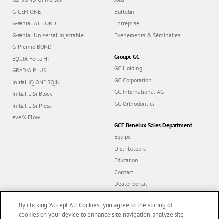
G-CEM ONE
Bulletin
G-ænial A’CHORD
Entreprise
G-ænial Universal Injectable
Evénements & Séminaires
G-Premio BOND
Groupe GC
EQUIA Forte HT
GC Holding
GRADIA PLUS
GC Corporation
Initial IQ ONE SQIN
GC International AG
Initial LiSi Block
GC Orthodontics
Initial LiSi Press
everX Flow
GCE Benelux Sales Department
Equipe
Distributeurs
Education
Contact
Dealer portal
By clicking “Accept All Cookies”, you agree to the storing of
cookies on your device to enhance site navigation, analyze site