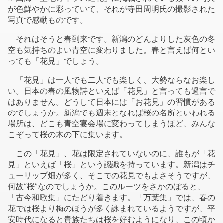
おり、まさにプロの写真家です。青木新門氏の著書の「転
生回廊 聖地カイラス巡礼」に掲載されている数々の写真
が色鮮やかに彩っていて、それが寺田周明氏の撮影された
写真で感動ものです。
それはそうと春到来です。新潟のどんよりした灰色の冬
空も気持ちのよい青空に変わりました。春と言えば何とい
っても「花見」でしょう。
「花見」は一人でも二人でも楽しく、大勢ならなお楽し
い。日本の春の風物詩といえば「花見」と言っても過言で
はありません。どうして日本には「お花見」の習慣がある
のでしょうか。新潟でも週末となれば桜の名所といわれる
場所は、どこも青空宴会場に変わってしまうほど、みんな
こぞって桜の木の下に集います。
この「花見」、花は限定されていないのに、誰もが「花
見」といえば「桜」という認識を持っています。新潟はチ
ューリップ畑が多く、そこでの花見でもよさそうですが、
何故“桜”なのでしょうか。このルーツをさかのぼると、
「古今和歌集」にたどり着きます。「万葉集」では、春の