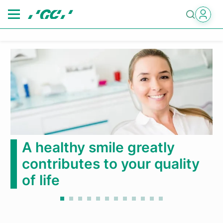
Skip
to
main
content
第6回国際歯科シンポジウ
y
2026年10月3日(土)～4日(日)
ality
もっと見る