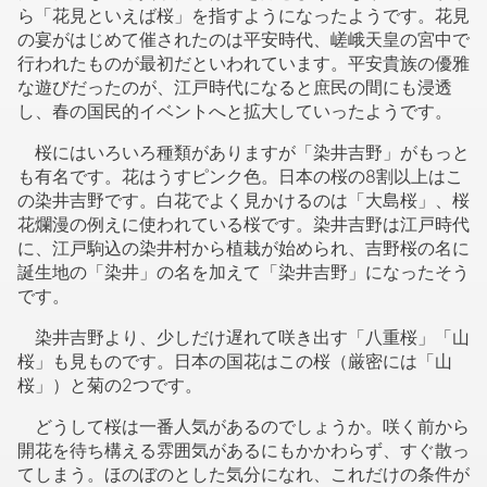
花では桜より梅のほうが多く詠まれているようですが、平
安時代になると貴族たちは桜を好むようになり、この頃か
ら「花見といえば桜」を指すようになったようです。花見
の宴がはじめて催されたのは平安時代、嵯峨天皇の宮中で
行われたものが最初だといわれています。平安貴族の優雅
な遊びだったのが、江戸時代になると庶民の間にも浸透
し、春の国民的イベントへと拡大していったようです。
桜にはいろいろ種類がありますが「染井吉野」がもっと
も有名です。花はうすピンク色。日本の桜の8割以上はこ
の染井吉野です。白花でよく見かけるのは「大島桜」、桜
花爛漫の例えに使われている桜です。染井吉野は江戸時代
に、江戸駒込の染井村から植栽が始められ、吉野桜の名に
誕生地の「染井」の名を加えて「染井吉野」になったそう
です。
染井吉野より、少しだけ遅れて咲き出す「八重桜」「山
桜」も見ものです。日本の国花はこの桜（厳密には「山
桜」）と菊の2つです。
どうして桜は一番人気があるのでしょうか。咲く前から