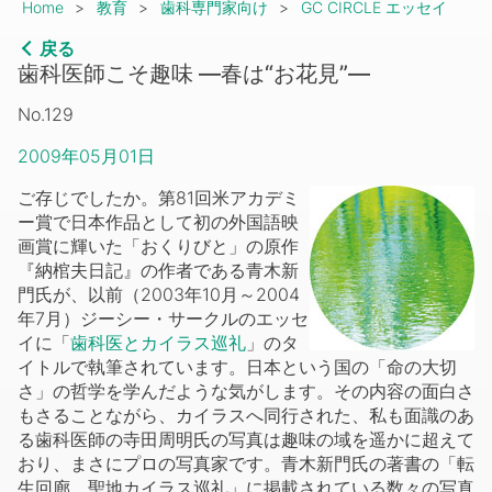
Breadcrumb
Home
教育
歯科専門家向け
GC CIRCLE エッセイ
戻る
歯科医師こそ趣味 ―春は“お花見”―
No.129
2009年05月01日
ご存じでしたか。第81回米アカデミ
ー賞で日本作品として初の外国語映
画賞に輝いた「おくりびと」の原作
『納棺夫日記』の作者である青木新
門氏が、以前（2003年10月～2004
年7月）ジーシー・サークルのエッセ
イに「
歯科医とカイラス巡礼
」のタ
イトルで執筆されています。日本という国の「命の大切
さ」の哲学を学んだような気がします。その内容の面白さ
もさることながら、カイラスへ同行された、私も面識のあ
る歯科医師の寺田周明氏の写真は趣味の域を遥かに超えて