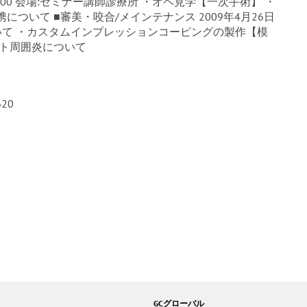
～17:00 会場:セミナー講師診療所 ・オペ見学【一次手術】 ・
ついて ■審美・咬合/メインテナンス 2009年4月26日
ーズについて ・カスタムインプレッションコーピングの製作【模
ント周囲炎について
620
GCグローバル