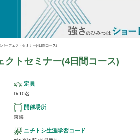
ur
」公
テクノ
パーフェクトセミナー(4日間コース)
クトセミナー(4日間コース)
定員
Dr.10名
開催場所
東海
ニチトシ生涯学習コード