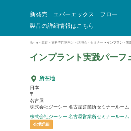
a
t
新発売 エバーエックス フロー
歯を内部まで白くする
インプラント Aadva®
A healthy smile greatly contributes to yo
「セラスマート テクノロジーブック
「イニシャル LiSi（リジ）ブロック 
新製品 イオム ナゴミ for DH
新製品バキュクレーブ 118 / 318 Prime
i
quality of life
製品の詳細情報はこちら
開
ロジーブック」公開
医療ホワイトニング ティオン®
専用サイトはこちら
製品の詳細情報はこちら
ショートインプラント新発売
GCグループ企業
o
n
Home
教育
歯科専門家向け
講演会・セミナー
インプラント実践
インプラント実践パーフェ
所在地
日本
〒
名古屋
株式会社ジーシー 名古屋営業所セミナールーム
株式会社ジーシー 名古屋営業所セミナールーム
会場詳細