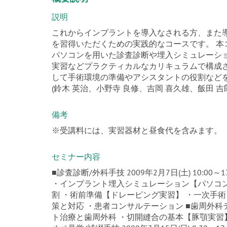
説明
これからインプラントを導入なされる方、また
を習得いただくための実践的なコースです。 
パソコンを用いた診査診断や埋入シミュレーシ
実習などプラクティカルなカリキュラムで構成
して手術環境の準備やアシスタントの役割など
(鈴木 英治、小野寺 良修、吉岡 喜久雄、飯田 吉
備考
※受講料には、実習器材と昼食代を含みます。
セミナー内容
■診査診断/外科手技 2009年2月7日(土) 10:
・インプラント埋入シミュレーション【パソコ
割 ・術前準備【ドレーピング実習】 ・一次手術
策と対応 ・患者コンサルテーション ■歯周外科テクニッ
ト治療と歯周外科 ・切開縫合の基本【豚顎実習】