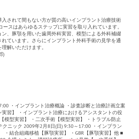
導入されて間もない方が質の高いインプラント治療技術
本コースはあらゆるステップに実習を取り入れています。
ョン、豚顎を用いた歯周外科実習、模型による外科補綴
されています。さらにインプラント外科手術の見学を通
を理解いただけます。
郎)
00～17:00 ・インプラント治療概論 ・診査診断と治療計画立案
ン実習】 ・インプラント治療におけるアシスタントの役
【模型実習】 ・二次手術【模型実習】 ・トラブル防止
ク 2009年2月8日(日) 9:30～17:00 ・インプラン
 ・結合組織移植【豚顎実習】 ・GBR【豚顎実習】他 ■