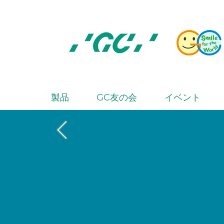
Skip
to
main
content
株
式
会
製品
GC友の会
イベント
M
社
a
ジ
i
ー
シ
n
ー
n
a
v
i
g