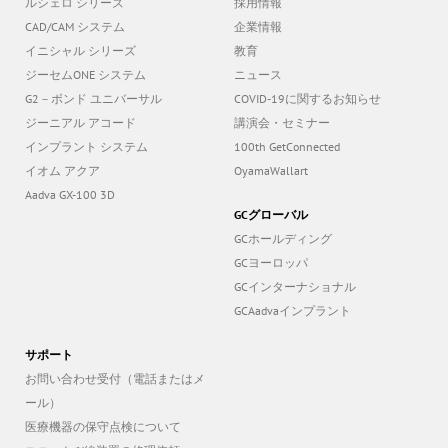
ルシェロ シリーズ
採用情報
CAD/CAM システム
企業情報
イニシャル シリーズ
教育
ジーセムONE システム
ニュース
G2－ボンド ユニバーサル
COVID-19に関するお知らせ
ジーニアル アコード
講演会・セミナー
インプラント システム
100th GetConnected
イオム アクア
OyamaWallart
Aadva GX-100 3D
GCグローバル
GCホールディング
GCヨーロッパ
GCインターナショナル
GCAadvaインプラント
サポート
お問い合わせ受付（電話またはメ
ール）
医療機器の保守点検について