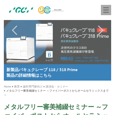
株
Skip
Togg
式
to
navi
会
main
社
content
M
ジ
ー
a
シ
i
ー
n
n
a
A healthy smile greatly contributes to your quality of life
新発売 エバーエックス フロー
「セラスマート テクノロジーブック」公開
「イニシャル LiSi（リジ）ブロック テクノロジーブッ
歯を内部まで白くする
新製品 イオム ナゴミ for DH
新製品バキュクレーブ 118 / 318 Prime
インプラント Aadva®
GCグループ企業
v
ク」公開
専用サイトはこちら
製品の詳細情報はこちら
i
製品の詳細情報はこちら
医療ホワイトニング ティオン®
ショートインプラント新発売
g
Home
教育
歯科専門家向け
講演会・セミナー
メタルフリー審美補綴セミナー ～ファイバーポストからオールセラミックスまで
a
～
t
メタルフリー審美補綴セミナー ～フ
i