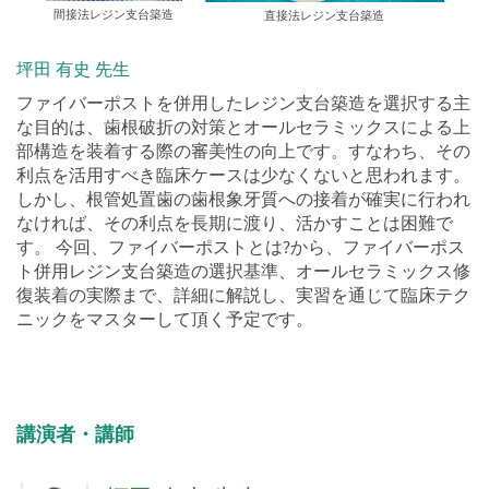
間接法レジン支台築造
直接法レジン支台築造
坪田 有史 先生
ファイバーポストを併用したレジン支台築造を選択する主
な目的は、歯根破折の対策とオールセラミックスによる上
部構造を装着する際の審美性の向上です。すなわち、その
利点を活用すべき臨床ケースは少なくないと思われます。
しかし、根管処置歯の歯根象牙質への接着が確実に行われ
なければ、その利点を長期に渡り、活かすことは困難で
す。 今回、ファイバーポストとは?から、ファイバーポス
ト併用レジン支台築造の選択基準、オールセラミックス修
復装着の実際まで、詳細に解説し、実習を通じて臨床テク
ニックをマスターして頂く予定です。
講演者・講師