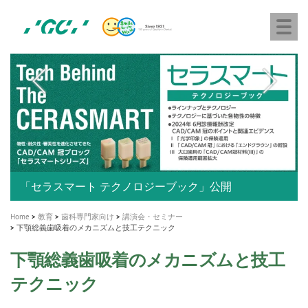
株
Skip
Togg
式
to
navi
会
main
社
content
M
ジ
ー
a
シ
i
ー
n
n
a
A healthy smile greatly contributes to your quality of life
新発売 エバーエックス フロー
「セラスマート テクノロジーブック」公開
「イニシャル LiSi（リジ）ブロック テクノロジーブッ
歯を内部まで白くする
新製品 イオム ナゴミ for DH
新製品バキュクレーブ 118 / 318 Prime
インプラント Aadva®
GCグループ企業
v
ク」公開
専用サイトはこちら
製品の詳細情報はこちら
i
製品の詳細情報はこちら
医療ホワイトニング ティオン®
ショートインプラント新発売
Home
教育
歯科専門家向け
講演会・セミナー
g
下顎総義歯吸着のメカニズムと技工テクニック
a
下顎総義歯吸着のメカニズムと技工
t
テクニック
i