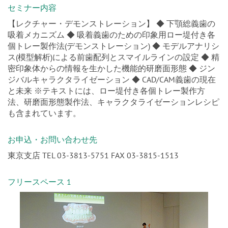
セミナー内容
【レクチャー・デモンストレーション】 ◆ 下顎総義歯の
吸着メカニズム ◆ 吸着義歯のための印象用ロー堤付き各
個トレー製作法(デモンストレーション) ◆ モデルアナリシ
ス(模型解析)による前歯配列とスマイルラインの設定 ◆ 精
密印象体からの情報を生かした機能的研磨面形態 ◆ ジン
ジバルキャラクタライゼーション ◆ CAD/CAM義歯の現在
と未来 ※テキストには、ロー堤付き各個トレー製作方
法、研磨面形態製作法、キャラクタライゼーションレシピ
も含まれています。
お申込・お問い合わせ先
東京支店 TEL 03-3813-5751 FAX 03-3815-1513
フリースペース 1