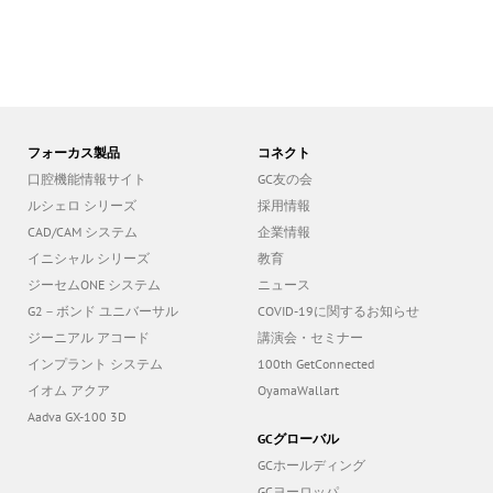
フォーカス製品
コネクト
口腔機能情報サイト
GC友の会
ルシェロ シリーズ
採用情報
CAD/CAM システム
企業情報
イニシャル シリーズ
教育
ジーセムONE システム
ニュース
G2－ボンド ユニバーサル
COVID-19に関するお知らせ
ジーニアル アコード
講演会・セミナー
インプラント システム
100th GetConnected
イオム アクア
OyamaWallart
Aadva GX-100 3D
GCグローバル
GCホールディング
GCヨーロッパ