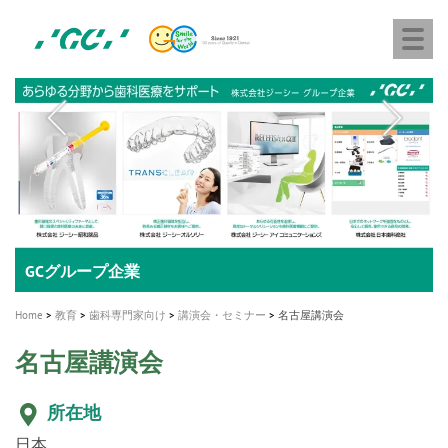
株
Skip
Togg
式
to
navi
会
main
社
content
M
ジ
ー
a
シ
i
ー
n
n
a
A healthy smile greatly contributes to your quality of life
新発売 エバーエックス フロー
「セラスマート テクノロジーブック」公開
「イニシャル LiSi（リジ）ブロック テクノロジーブッ
歯を内部まで白くする
新製品 イオム ナゴミ for DH
新製品バキュクレーブ 118 / 318 Prime
インプラント Aadva®
GCグループ企業
v
ク」公開
専用サイトはこちら
製品の詳細情報はこちら
i
製品の詳細情報はこちら
医療ホワイトニング ティオン®
ショートインプラント新発売
Home
教育
歯科専門家向け
講演会・セミナー
名古屋講演会
g
名古屋講演会
a
t
所在地
i
日本