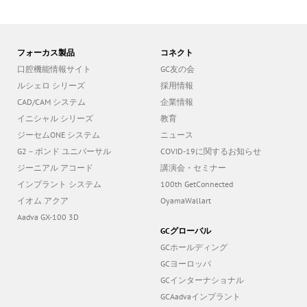
フォーカス製品
コネクト
口腔機能情報サイト
GC友の会
ルシェロ シリーズ
採用情報
CAD/CAM システム
企業情報
イニシャル シリーズ
教育
ジーセムONE システム
ニュース
G2－ボンド ユニバーサル
COVID-19に関するお知らせ
ジーニアル アコード
講演会・セミナー
インプラント システム
100th GetConnected
イオム アクア
OyamaWallart
Aadva GX-100 3D
GCグローバル
GCホールディング
GCヨーロッパ
GCインターナショナル
GCAadvaインプラント