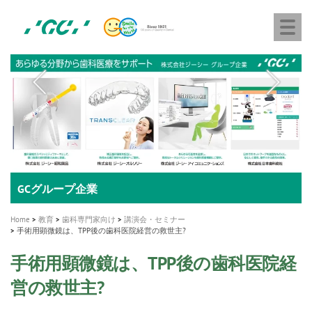
株
Skip
Togg
式
to
navi
会
main
社
content
M
ジ
ー
a
シ
i
ー
n
n
a
A healthy smile greatly contributes to your quality of life
新発売 エバーエックス フロー
「セラスマート テクノロジーブック」公開
「イニシャル LiSi（リジ）ブロック テクノロジーブッ
歯を内部まで白くする
新製品 イオム ナゴミ for DH
新製品バキュクレーブ 118 / 318 Prime
インプラント Aadva®
GCグループ企業
v
ク」公開
専用サイトはこちら
製品の詳細情報はこちら
i
製品の詳細情報はこちら
医療ホワイトニング ティオン®
ショートインプラント新発売
Home
教育
歯科専門家向け
講演会・セミナー
g
手術用顕微鏡は、TPP後の歯科医院経営の救世主?
a
手術用顕微鏡は、TPP後の歯科医院経
t
営の救世主?
i