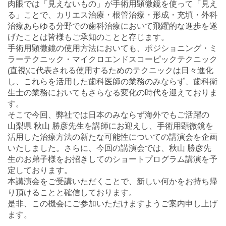
肉眼では「見えないもの」が手術用顕微鏡を使って「見え
る」ことで、カリエス治療・根管治療・形成・充填・外科
治療あらゆる分野での歯科治療において飛躍的な進歩を遂
げたことは皆様もご承知のことと存じます。
手術用顕微鏡の使用方法においても、ポジショニング・ミ
ラーテクニック・マイクロエンドスコーピックテクニック
(直視)に代表される使用するためのテクニックは日々進化
し、これらを活用した歯科医師の業務のみならず、歯科衛
生士の業務においてもさらなる変化の時代を迎えておりま
す。
そこで今回、弊社では日本のみならず海外でもご活躍の
山梨県 秋山 勝彦先生を講師にお迎えし、手術用顕微鏡を
活用した治療方法の新たな可能性についての講演会を企画
いたしました。さらに、今回の講演会では、秋山 勝彦先
生のお弟子様をお招きしてのショートプログラム講演を予
定しております。
本講演会をご受講いただくことで、新しい何かをお持ち帰
り頂けることと確信しております。
是非、この機会にご参加いただけますようご案内申し上げ
ます。