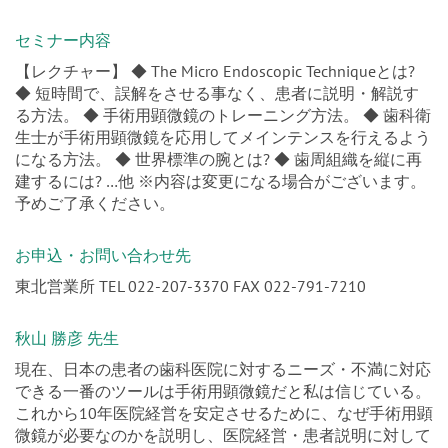
セミナー内容
【レクチャー】 ◆ The Micro Endoscopic Techniqueとは?
◆ 短時間で、誤解をさせる事なく、患者に説明・解説す
る方法。 ◆ 手術用顕微鏡のトレーニング方法。 ◆ 歯科衛
生士が手術用顕微鏡を応用してメインテンスを行えるよう
になる方法。 ◆ 世界標準の腕とは? ◆ 歯周組織を縦に再
建するには? …他 ※内容は変更になる場合がございます。
予めご了承ください。
お申込・お問い合わせ先
東北営業所 TEL 022-207-3370 FAX 022-791-7210
秋山 勝彦 先生
現在、日本の患者の歯科医院に対するニーズ・不満に対応
できる一番のツールは手術用顕微鏡だと私は信じている。
これから10年医院経営を安定させるために、なぜ手術用顕
微鏡が必要なのかを説明し、医院経営・患者説明に対して