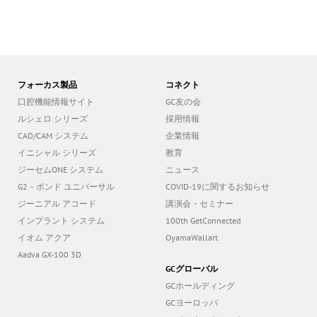
フォーカス製品
コネクト
口腔機能情報サイト
GC友の会
ルシェロ シリーズ
採用情報
CAD/CAM システム
企業情報
イニシャル シリーズ
教育
ジーセムONE システム
ニュース
G2－ボンド ユニバーサル
COVID-19に関するお知らせ
ジーニアル アコード
講演会・セミナー
インプラント システム
100th GetConnected
イオム アクア
OyamaWallart
Aadva GX-100 3D
GCグローバル
GCホールディング
GCヨーロッパ