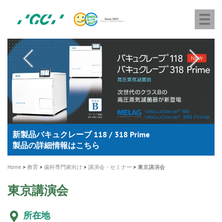
株
Skip
Togg
式
to
navi
会
main
社
content
M
ジ
ー
a
シ
i
ー
n
n
a
A healthy smile greatly contributes to your quality of life
新発売 エバーエックス フロー
「セラスマート テクノロジーブック」公開
「イニシャル LiSi（リジ）ブロック テクノロジーブッ
歯を内部まで白くする
新製品 イオム ナゴミ for DH
新製品バキュクレーブ 118 / 318 Prime
インプラント Aadva®
GCグループ企業
v
ク」公開
専用サイトはこちら
製品の詳細情報はこちら
i
製品の詳細情報はこちら
医療ホワイトニング ティオン®
ショートインプラント新発売
g
Home
教育
歯科専門家向け
講演会・セミナー
東京講演会
a
t
東京講演会
i
所在地