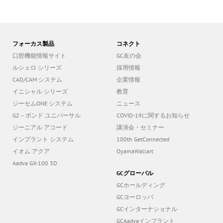
フォーカス製品
コネクト
口腔機能情報サイト
GC友の会
ルシェロ シリーズ
採用情報
CAD/CAM システム
企業情報
イニシャル シリーズ
教育
ジーセムONE システム
ニュース
G2－ボンド ユニバーサル
COVID-19に関するお知らせ
ジーニアル アコード
講演会・セミナー
インプラント システム
100th GetConnected
イオム アクア
OyamaWallart
Aadva GX-100 3D
GCグローバル
GCホールディング
GCヨーロッパ
GCインターナショナル