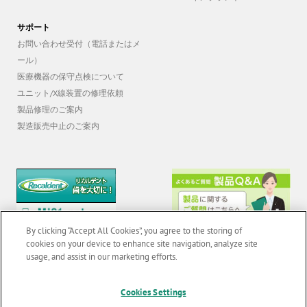
GCAadvaインプラント
サポート
お問い合わせ受付（電話またはメ
ール）
医療機器の保守点検について
ユニット/X線装置の修理依頼
製品修理のご案内
製造販売中止のご案内
By clicking “Accept All Cookies”, you agree to the storing of
cookies on your device to enhance site navigation, analyze site
usage, and assist in our marketing efforts.
Cookies Settings
© 2026 GC Corp. |
無断転載禁止 |
お問い合わせ
|
当サイトの利用条件
|