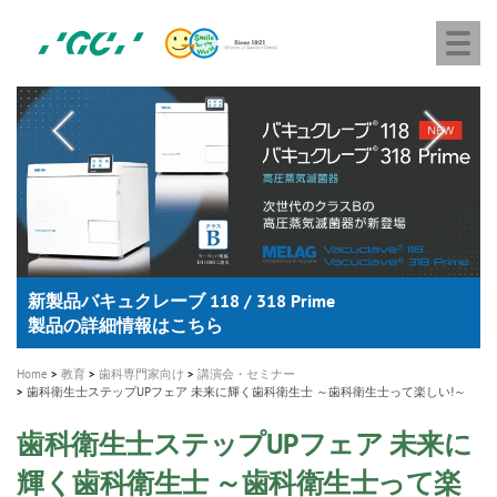
株
Skip
Togg
式
to
navi
会
main
社
content
M
ジ
ー
a
シ
i
ー
n
n
a
A healthy smile greatly contributes to your quality of life
新発売 エバーエックス フロー
「セラスマート テクノロジーブック」公開
「イニシャル LiSi（リジ）ブロック テクノロジーブッ
歯を内部まで白くする
新製品 イオム ナゴミ for DH
新製品バキュクレーブ 118 / 318 Prime
インプラント Aadva®
GCグループ企業
v
ク」公開
専用サイトはこちら
製品の詳細情報はこちら
i
製品の詳細情報はこちら
医療ホワイトニング ティオン®
ショートインプラント新発売
g
Home
教育
歯科専門家向け
講演会・セミナー
a
歯科衛生士ステップUPフェア 未来に輝く歯科衛生士 ～歯科衛生士って楽しい!～
t
歯科衛生士ステップUPフェア 未来に
i
輝く歯科衛生士 ～歯科衛生士って楽