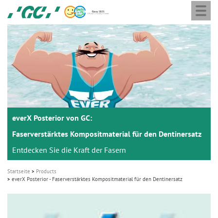
Togg
Skip
GC
navi
to
Europe
main
N.V.
M
content
a
i
n
n
a
everX Posterior von GC:
v
i
Faserverstärktes Kompositmaterial für den Dentinersatz
g
Entdecken Sie die Kraft der Fasern
a
Startseite
Products
t
everX Posterior - Faserverstärktes Kompositmaterial für den Dentinersatz
i
o