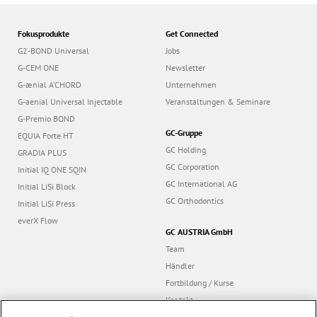
Fokusprodukte
Get Connected
G2-BOND Universal
Jobs
G-CEM ONE
Newsletter
G-ænial A’CHORD
Unternehmen
G-aenial Universal Injectable
Veranstaltungen & Seminare
G-Premio BOND
GC-Gruppe
EQUIA Forte HT
GC Holding
GRADIA PLUS
GC Corporation
Initial IQ ONE SQIN
GC International AG
Initial LiSi Block
GC Orthodontics
Initial LiSi Press
everX Flow
GC AUSTRIA GmbH
Team
Händler
Fortbildung / Kurse
Kontakt
Dealer portal