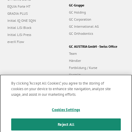
GC-Gruppe
EQUIA Forte HT
GC Holding
GRADIA PLUS
GC Corporation
Initial IQ ONE SQIN
GC International AG
Initial LiSi Block
GC Orthodontics
Initial LiSi Press
everX Flow
GC AUSTRIA GmbH - Swiss Office
Team
Händler
Fortbildung / Kurse
Kontakt
Dealer portal
By clicking “Accept All Cookies”, you agree to the storing of
cookies on your device to enhance site navigation, analyze site
usage, and assist in our marketing efforts.
Marketing updates
x
Follow us
Cookies Settings
Stay informed on our
latest news & updates
Reject All
© GC EUROPE A.G. 2026 |
Alle Rechte vorbehalten |
Kontakt
|