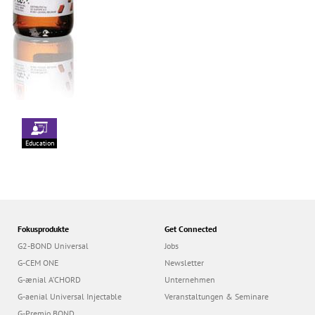
Education
Fokusprodukte
Get Connected
G2-BOND Universal
Jobs
G-CEM ONE
Newsletter
G-ænial A’CHORD
Unternehmen
G-aenial Universal Injectable
Veranstaltungen & Seminare
G-Premio BOND