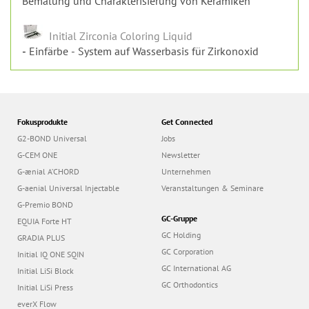
Fokusprodukte
Get Connected
G2-BOND Universal
Jobs
G-CEM ONE
Newsletter
G-ænial A’CHORD
Unternehmen
G-aenial Universal Injectable
Veranstaltungen & Seminare
G-Premio BOND
GC-Gruppe
EQUIA Forte HT
GC Holding
GRADIA PLUS
GC Corporation
Initial IQ ONE SQIN
GC International AG
Initial LiSi Block
GC Orthodontics
Initial LiSi Press
everX Flow
GC AUSTRIA GmbH - Swiss Office
Team
Händler
Fortbildung / Kurse