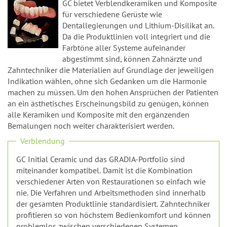
n
abgestimmt sind, können Zahnärzte und
Zahntechniker die Materialien auf Grundlage der jeweiligen
Indikation wählen, ohne sich Gedanken um die Harmonie
machen zu müssen. Um den hohen Ansprüchen der Patienten
an ein ästhetisches Erscheinungsbild zu genügen, können
alle Keramiken und Komposite mit den ergänzenden
Bemalungen noch weiter charakterisiert werden.
Verblendung
GC Initial Ceramic und das GRADIA-Portfolio sind
miteinander kompatibel. Damit ist die Kombination
verschiedener Arten von Restaurationen so einfach wie
nie. Die Verfahren und Arbeitsmethoden sind innerhalb
der gesamten Produktlinie standardisiert. Zahntechniker
profitieren so von höchstem Bedienkomfort und können
problemlos zwischen verschiedenen Systemen
wechseln, ohne dass sich hierdurch Probleme aufgrund
unterschiedlicher Verfahren ergeben. Zubehörprodukte
für die Polymerisierung und Faserverstärkung zur
Stabilisierung des Gerüsts werden ebenfalls angeboten.