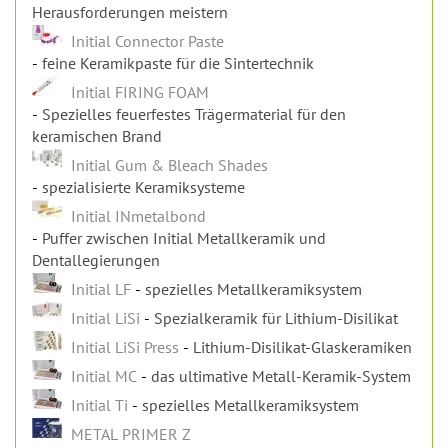
Spezielles feuerfestes Trägermaterial für den
keramischen Brand
Initial Gum & Bleach Shades
spezialisierte Keramiksysteme
Initial INmetalbond
Puffer zwischen Initial Metallkeramik und
Dentallegierungen
Initial LF
spezielles Metallkeramiksystem
Initial LiSi
Spezialkeramik für Lithium-Disilikat
Initial LiSi Press
Lithium-Disilikat-Glaskeramiken
Initial MC
das ultimative Metall-Keramik-System
Initial Ti
spezielles Metallkeramiksystem
METAL PRIMER Z
Einschritt-Kunststoff-auf-Metall-Haftvermittler
METALPRIMER II
Adhäsiv für die Haftvermittlung von dentalen Acryl-
Kunststoffen und Kompositen an Metall