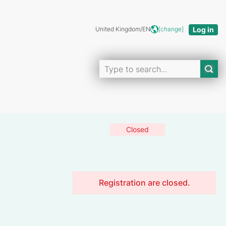
United Kingdom/EN
[change]
Closed
Registration are closed.