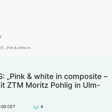
y
: „Pink & white in…
 „Pink & white in composite –
t ZTM Moritz Pohlig in Ulm-
6:00 CET
4