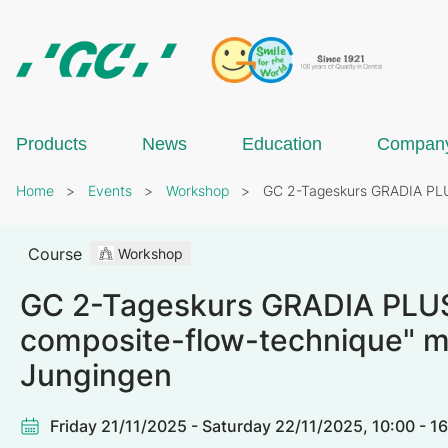
Skip
to
main
content
GC
Europe
N.V.
Products
News
Education
Compan
Breadcrumb
Home
Events
Workshop
GC 2-Tageskurs GRADIA PLUS
Course
Workshop
GC 2-Tageskurs GRADIA PLUS:
composite-flow-technique" mi
Jungingen
Friday 21/11/2025 - Saturday 22/11/2025, 10:00 - 1