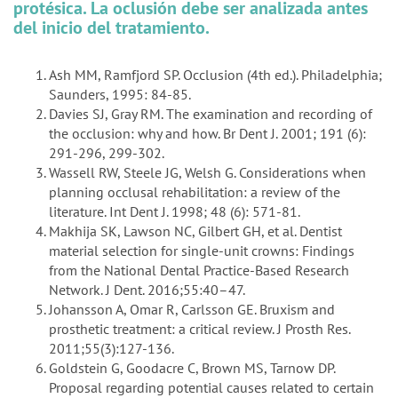
protésica. La oclusión debe ser analizada antes
del inicio del tratamiento.
Ash MM, Ramfjord SP. Occlusion (4th ed.). Philadelphia;
Saunders, 1995: 84-85.
Davies SJ, Gray RM. The examination and recording of
the occlusion: why and how. Br Dent J. 2001; 191 (6):
291-296, 299-302.
Wassell RW, Steele JG, Welsh G. Considerations when
planning occlusal rehabilitation: a review of the
literature. Int Dent J. 1998; 48 (6): 571-81.
Makhija SK, Lawson NC, Gilbert GH, et al. Dentist
material selection for single-unit crowns: Findings
from the National Dental Practice-Based Research
Network. J Dent. 2016;55:40–47.
Johansson A, Omar R, Carlsson GE. Bruxism and
prosthetic treatment: a critical review. J Prosth Res.
2011;55(3):127-136.
Goldstein G, Goodacre C, Brown MS, Tarnow DP.
Proposal regarding potential causes related to certain