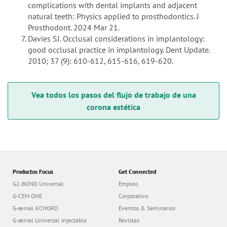
complications with dental implants and adjacent
natural teeth: Physics applied to prosthodontics. J
Prosthodont. 2024 Mar 21.
Davies SJ. Occlusal considerations in implantology:
good occlusal practice in implantology. Dent Update.
2010; 37 (9): 610-612, 615-616, 619-620.
Vea todos los pasos del flujo de trabajo de una
corona estética
Productos Focus
Get Connected
G2-BOND Universal
Empleo
G-CEM ONE
Corporativo
G-ænial A’CHORD
Eventos & Seminarios
G-ænial Universal Injectable
Revistas