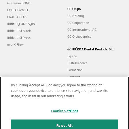
G-Premio BOND
GC Grupo
EQUIA Forte HT
GC Holding
GRADIA PLUS
GC Corporation
Initial IQ ONE SQIN
GC International AG
Initial LiSi Block
GC Orthodontics
Initial LiSi Press
everX Flow
GC IBÉRICA Dental Products, S.L.
Equipo
Distribuidores
Formación
Contacto
Dealer portal
By clicking “Accept All Cookies”, you agree to the storing of
cookies on your device to enhance site navigation, analyze site
usage, and assist in our marketing efforts.
Marketing updates
x
Cookies Settings
Follow us
Stay informed on our
latest news & updates
Reject All
© GC EUROPE A.G. 2026 |
Con todos los derechos reservados |
Contacto
|