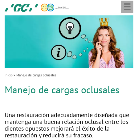
Togg
Skip
GC
navi
to
Europe
main
N.V.
M
content
a
i
n
n
a
v
Inicio
Manejo de cargas oclusales
i
Manejo de cargas oclusales
g
a
t
Una restauración adecuadamente diseñada que
i
mantenga una buena relación oclusal entre los
dientes opuestos mejorará el éxito de la
o
restauración y reducirá su fracaso.