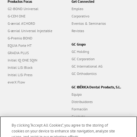
Productos Focus
Get Connected
G2-BOND Universal
Empleo
G-CEM ONE
Corporativo
G-ænial A’CHORD
Eventos & Seminarios
G-ænial Universal Injectable
Revistas
G-Premio BOND
GC Grupo
EQUIA Forte HT
GC Holding
GRADIA PLUS
GC Corporation
Initial IQ ONE SQIN
GC International AG
Initial LiSi Block
GC Orthodontics
Initial LiSi Press
everX Flow
GC IBÉRICA Dental Products, S.L.
Equipo
Distribuidores
Formación
Contacto
Dealer portal
By clicking “Accept All Cookies”, you agree to the storing of
cookies on your device to enhance site navigation, analyze site
usage, and assist in our marketing efforts.