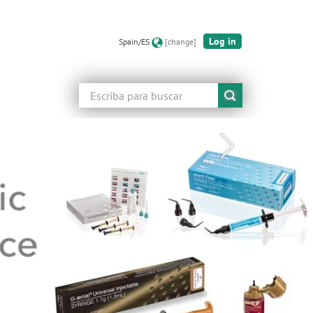
Log in
Spain/ES
[change]
Buscar