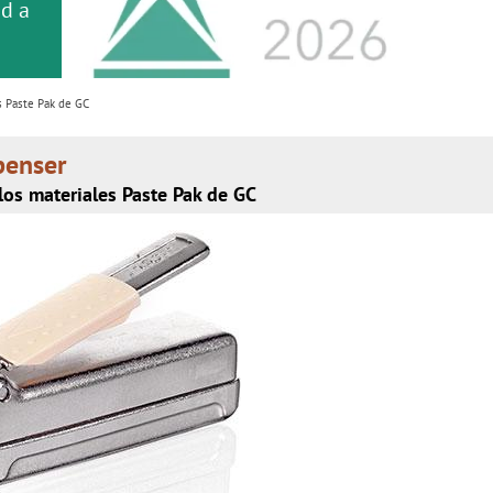
or
nd a
cita
s Paste Pak de GC
penser
los materiales Paste Pak de GC