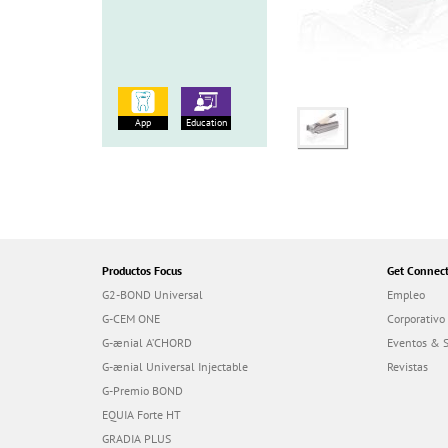
App
Education
Productos Focus
Get Connec
G2-BOND Universal
Empleo
G-CEM ONE
Corporativo
G-ænial A’CHORD
Eventos & 
G-ænial Universal Injectable
Revistas
G-Premio BOND
EQUIA Forte HT
GRADIA PLUS