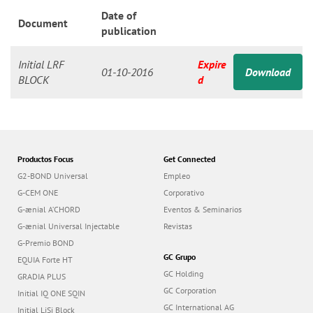
n
Date of
Document
publication
Initial LRF
Expire
01-10-2016
Download
BLOCK
d
Productos Focus
Get Connected
G2-BOND Universal
Empleo
G-CEM ONE
Corporativo
G-ænial A’CHORD
Eventos & Seminarios
G-ænial Universal Injectable
Revistas
G-Premio BOND
GC Grupo
EQUIA Forte HT
GC Holding
GRADIA PLUS
GC Corporation
Initial IQ ONE SQIN
GC International AG
Initial LiSi Block