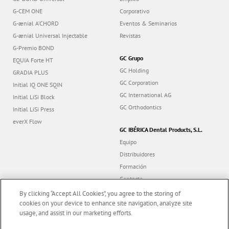
G-CEM ONE
Corporativo
G-ænial A’CHORD
Eventos & Seminarios
G-ænial Universal Injectable
Revistas
G-Premio BOND
GC Grupo
EQUIA Forte HT
GC Holding
GRADIA PLUS
GC Corporation
Initial IQ ONE SQIN
GC International AG
Initial LiSi Block
GC Orthodontics
Initial LiSi Press
everX Flow
GC IBÉRICA Dental Products, S.L.
Equipo
Distribuidores
Formación
Contacto
Dealer portal
By clicking “Accept All Cookies”, you agree to the storing of
cookies on your device to enhance site navigation, analyze site
usage, and assist in our marketing efforts.