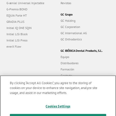
G-ænial Universal Injectable
Revistas
G-Premio BOND
GC Grupo
EQUIA Forte HT
GC Holding
GRADIA PLUS
GC Corporation
Initial IQ ONE SQIN
GC International AG
Initial LiSi Block
GC Orthodontics
Initial LiSi Press
everX Flow
GC IBÉRICA Dental Products, S.L.
Equipo
Distribuidores
Formación
Contacto
Dealer portal
By clicking “Accept All Cookies”, you agree to the storing of
cookies on your device to enhance site navigation, analyze site
usage, and assist in our marketing efforts.
Marketing updates
x
Cookies Settings
Follow us
Stay informed on our