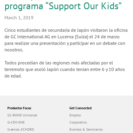
n
programa “Support Our Kids”
March 1, 2019
Cinco estudiantes de secundaria de Japón visitaron la oficina
de GC International AG en Lucerna (Suiza) el 24 de marzo
para realizar una presentación y participar en un debate con
nosotros.
Todos procedían de las regiones más afectadas por el
terremoto que asoló Japón cuando tenían entre 6 y 10 años
de edad.
Productos Focus
Get Connected
G2-BOND Universal
Empleo
G-CEM ONE
Corporativo
G-ænial A’CHORD
Eventos & Seminarios