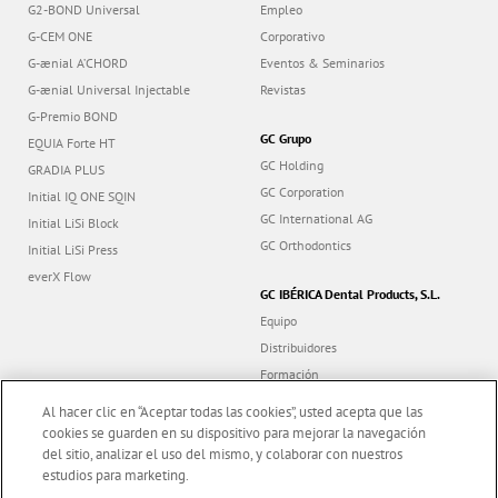
G2-BOND Universal
Empleo
G-CEM ONE
Corporativo
G-ænial A’CHORD
Eventos & Seminarios
G-ænial Universal Injectable
Revistas
G-Premio BOND
GC Grupo
EQUIA Forte HT
GC Holding
GRADIA PLUS
GC Corporation
Initial IQ ONE SQIN
GC International AG
Initial LiSi Block
GC Orthodontics
Initial LiSi Press
everX Flow
GC IBÉRICA Dental Products, S.L.
Equipo
Distribuidores
Formación
Contacto
Al hacer clic en “Aceptar todas las cookies”, usted acepta que las
Dealer portal
cookies se guarden en su dispositivo para mejorar la navegación
del sitio, analizar el uso del mismo, y colaborar con nuestros
estudios para marketing.