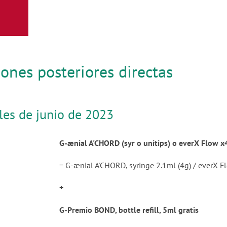
iones posteriores directas
les de junio de 2023
G-ænial A'CHORD (syr o unitips) o everX Flow x4
= G-ænial A'CHORD, syringe 2.1ml (4g) / everX F
+
G-Premio BOND, bottle refill, 5ml gratis