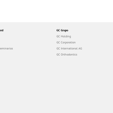
ted
GC Grupo
GC Holding
GC Corporation
Seminarios
GC International AG
GC Orthodontics