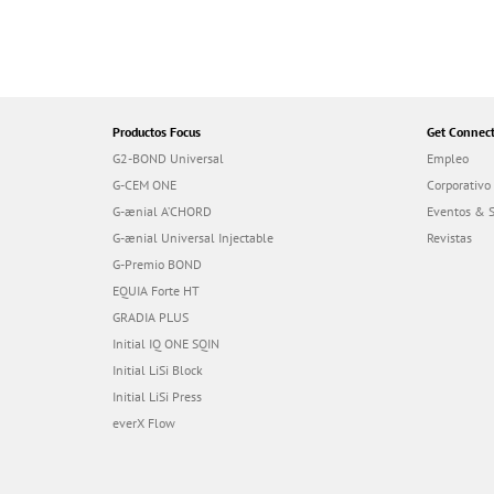
Productos Focus
Get Connec
G2-BOND Universal
Empleo
G-CEM ONE
Corporativo
G-ænial A’CHORD
Eventos & 
G-ænial Universal Injectable
Revistas
G-Premio BOND
EQUIA Forte HT
GRADIA PLUS
Initial IQ ONE SQIN
Initial LiSi Block
Initial LiSi Press
everX Flow