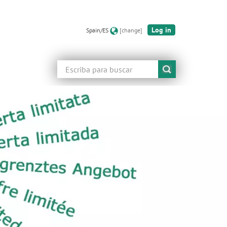
Log in
Spain/ES
[change]
Buscar