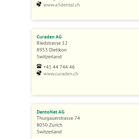
www.a3dental.ch
Curaden AG
Riedstrasse 12
8953 Dietikon
Switzerland
+41 44 744 46
www.curaden.ch
DentoNet AG
Thurgauerstrasse 74
8050 Zürich
Switzerland