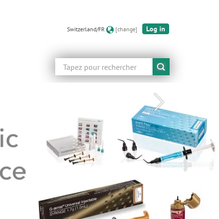
Log in
Switzerland/FR
[change]
Rechercher