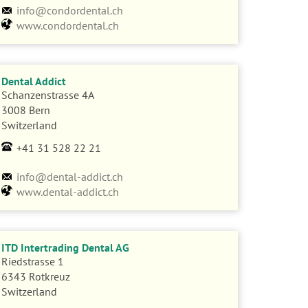
info@condordental.ch
www.condordental.ch
Dental Addict
Schanzenstrasse 4A
3008 Bern
Switzerland
+41 31 528 22 21
info@dental-addict.ch
www.dental-addict.ch
ITD Intertrading Dental AG
Riedstrasse 1
6343 Rotkreuz
Switzerland