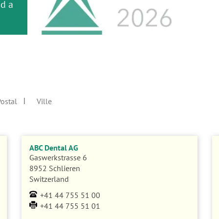
or
nd a
s
ance
ostal
Ville
ABC Dental AG
Gaswerkstrasse 6
8952 Schlieren
Switzerland
+41 44 755 51 00
+41 44 755 51 01