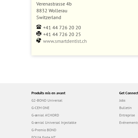
Verenastrasse 4b
8832 Wollerau
Switzerland
+41 44 726 20 20
+41 44 726 20 25
www.smartdentist.ch
Produits mis en avant
Get Connec
G2-BOND Universal
Jobs
G-CEM ONE
Bulletin
G-ænial A’CHORD
Entreprise
G-ænial Universal Injectable
Evénements
G-Premio BOND
EQUIA Forte HT