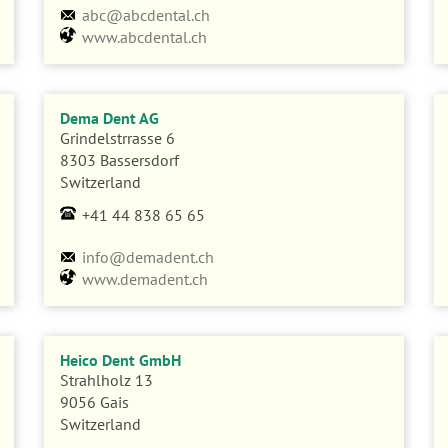
abc@abcdental.ch
www.abcdental.ch
Dema Dent AG
Grindelstrrasse 6
8303 Bassersdorf
Switzerland
+41 44 838 65 65
info@demadent.ch
www.demadent.ch
Heico Dent GmbH
Strahlholz 13
9056 Gais
Switzerland