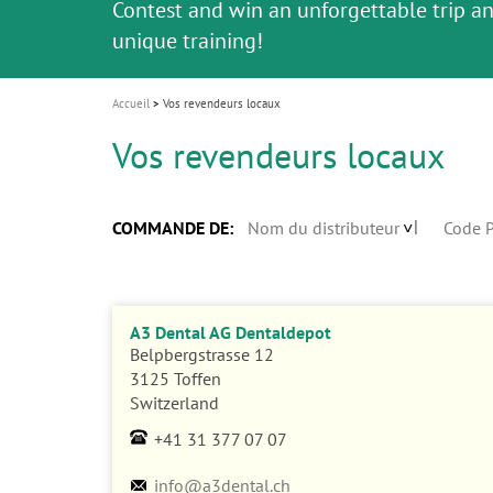
Celebrating 10 Years of the Oral Health f
Contest and win an unforgettable trip a
GC Group
La solution rapide et facile pour tous vo
i
Join us for our next webinar
October 3rd (Sat) - 4th (Sun), 2026
an Ageing Population project
unique training!
Global CSR Report 2025
Le scanner est votre espace de travail !
travaux céramique !
La beauté naturelle restaurée en une sé
Vers un nouveau standard de l’adhésion
o
n
Accueil
Vos revendeurs locaux
Vos revendeurs locaux
COMMANDE DE:
Nom du distributeur
Code P
A3 Dental AG Dentaldepot
Belpbergstrasse 12
3125 Toffen
Switzerland
+41 31 377 07 07
info@a3dental.ch